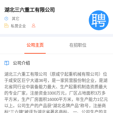
湖北三六重工有限公司
其它
私营企业
公司主页
在招职位
公司介绍
湖北三六重工有限公司（原咸宁起重机械有限公司）位
于咸安区巨宁大道36号，是一家民营股份制企业，是湖
北省同行业中装备能力最大、生产起重机制造资质最大
的专业厂家，注册资金3300万元，厂区占地面积3万多
平方米，生产厂房面积16000平方米，年生产能力1亿元
以上。公司生产的产品获“湖北名牌产品”称号，注册商
标“三六牌”被评为湖北省著名商标。 一、公司生产的主